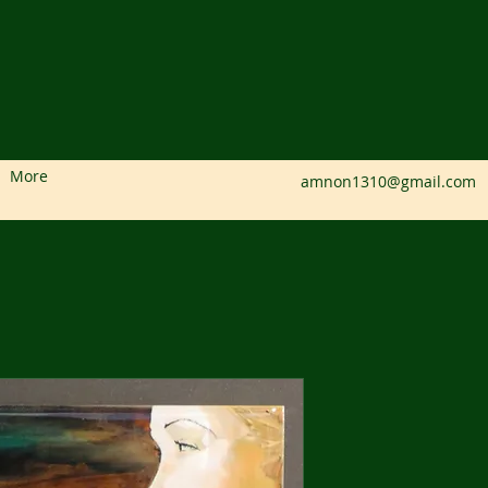
More
amnon1310@gmail.com