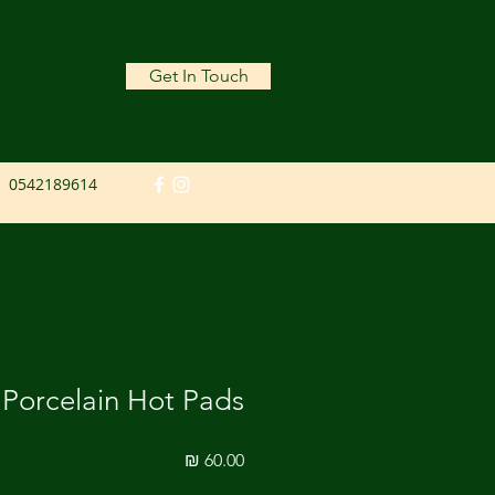
Get In Touch
0542189614
Porcelain Hot Pads
מחיר