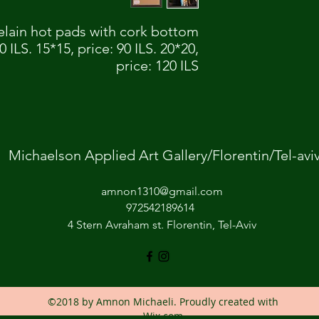
celain hot pads with cork bottom.
0 ILS. 15*15, price: 90 ILS. 20*20,
price: 120 ILS
Michaelson Applied Art Gallery/Florentin/Tel-avi
amnon1310@gmail.com
972542189614
4 Stern Avraham st. Florentin, Tel-Aviv
©2018 by Amnon Michaeli. Proudly created with
Wix.com