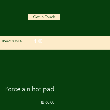
Get In Touch
0542189614
Porcelain hot pad
מחיר