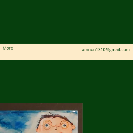
More
amnon1310@gmail.com