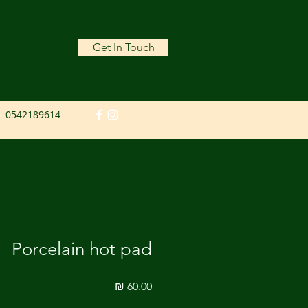
Get In Touch
0542189614
Porcelain hot pad
מחיר