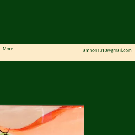
More
amnon1310@gmail.com