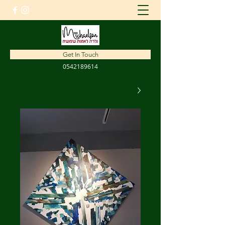
amnon1310@gmail.com
Get In Touch
0542189614